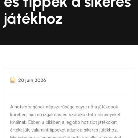
és tippek a sikeres
játékhoz
20 juin 2026
A hotslots gépek népszerűsége egyre nő a játékosok
körében, hiszen izgalmas és szórakoztató élményeket
kínálnak. Ebben a cikkben a legjobb hot slot játékokat
értékeljük, valamint tippeket adunk a sikeres játékhoz.
Megismerjük a legnépszerűbb hotslots alkalmazásokat,