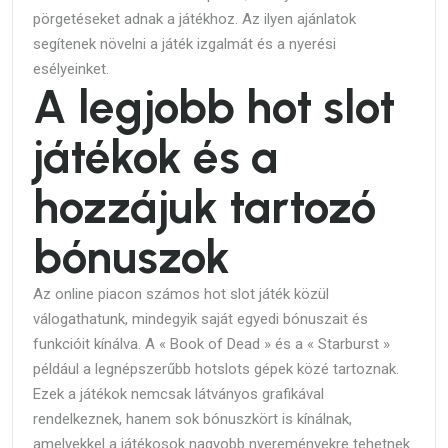
pörgetéseket adnak a játékhoz. Az ilyen ajánlatok
segítenek növelni a játék izgalmát és a nyerési
esélyeinket.
A legjobb hot slot
játékok és a
hozzájuk tartozó
bónuszok
Az online piacon számos hot slot játék közül
válogathatunk, mindegyik saját egyedi bónuszait és
funkcióit kínálva. A « Book of Dead » és a « Starburst »
például a legnépszerűbb hotslots gépek közé tartoznak.
Ezek a játékok nemcsak látványos grafikával
rendelkeznek, hanem sok bónuszkört is kínálnak,
amelyekkel a játékosok nagyobb nyereményekre tehetnek