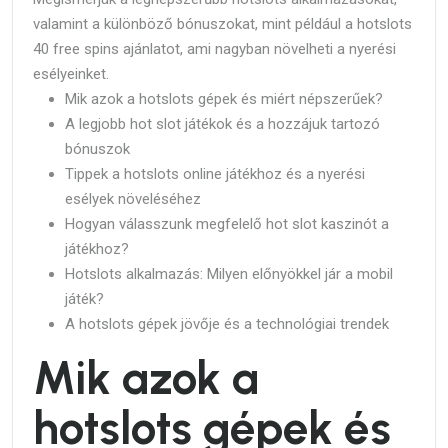
valamint a különböző bónuszokat, mint például a
hotslots
40 free spins
ajánlatot, ami nagyban növelheti a nyerési
esélyeinket.
Mik azok a hotslots gépek és miért népszerűek?
A legjobb hot slot játékok és a hozzájuk tartozó
bónuszok
Tippek a hotslots online játékhoz és a nyerési
esélyek növeléséhez
Hogyan válasszunk megfelelő hot slot kaszinót a
játékhoz?
Hotslots alkalmazás: Milyen előnyökkel jár a mobil
játék?
A hotslots gépek jövője és a technológiai trendek
Mik azok a
hotslots gépek és