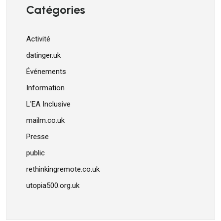
Catégories
Activité
datinger.uk
Événements
Information
L'EA Inclusive
mailm.co.uk
Presse
public
rethinkingremote.co.uk
utopia500.org.uk