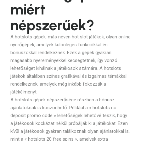
miért
népszerűek?
A hotslots gépek, más néven hot slot játékok, olyan online
nyerőgépek, amelyek különleges funkciókkal és
bónuszokkal rendelkeznek. Ezek a gépek gyakran
magasabb nyereményekkel kecsegtetnek, így vonzó
lehetőséget kínálnak a játékosok számára. A hotslots
játékok általában színes grafikával és izgalmas témákkal
rendelkeznek, amelyek még inkább fokozzák a
játékélményt.
A hotslots gépek népszerűsége részben a bónusz
ajánlatoknak is köszönhető. Például a « hotslots no
deposit promo code » lehetőségek lehetővé teszik, hogy
a játékosok kockázat nélkül próbálják ki a játékokat. Ezen
kívül a játékosok gyakran találkoznak olyan ajánlatokkal is,
mint a « hotslots 20 free spins », amelyek extra