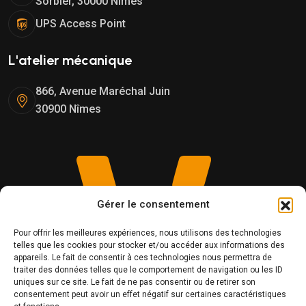
Sorbier, 30000 Nîmes
UPS Access Point
L'atelier mécanique
866, Avenue Maréchal Juin
30900 Nîmes
Gérer le consentement
Pour offrir les meilleures expériences, nous utilisons des technologies
telles que les cookies pour stocker et/ou accéder aux informations des
appareils. Le fait de consentir à ces technologies nous permettra de
traiter des données telles que le comportement de navigation ou les ID
uniques sur ce site. Le fait de ne pas consentir ou de retirer son
consentement peut avoir un effet négatif sur certaines caractéristiques