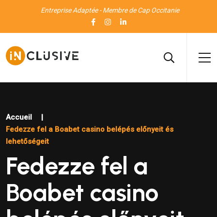
Entreprise Adaptée - Membre de Cap Occitanie
Accueil
|
Fedezze fel a Boabet casino belépés előnyeit és
lehetőségeit
Fedezze fel a
Boabet casino