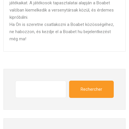
játékaikat. A játékosok tapasztalatai alapján a Boabet
valóban kiemelkedik a versenytársak közül, és érdemes
kipróbálni.
Ha Ön is szeretne csatlakozni a Boabet közösségéhez,
ne habozzon, és kezdje el a Boabet hu bejelentkezést
még ma!
Rechercher