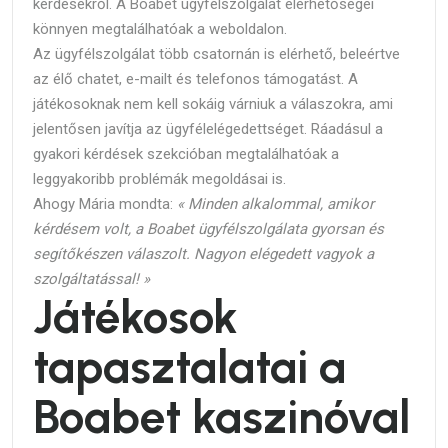
kérdésekről. A Boabet ügyfélszolgálat elérhetőségei
könnyen megtalálhatóak a weboldalon.
Az ügyfélszolgálat több csatornán is elérhető, beleértve
az élő chatet, e-mailt és telefonos támogatást. A
játékosoknak nem kell sokáig várniuk a válaszokra, ami
jelentősen javítja az ügyfélelégedettséget. Ráadásul a
gyakori kérdések szekcióban megtalálhatóak a
leggyakoribb problémák megoldásai is.
Ahogy Mária mondta:
« Minden alkalommal, amikor
kérdésem volt, a Boabet ügyfélszolgálata gyorsan és
segítőkészen válaszolt. Nagyon elégedett vagyok a
szolgáltatással! »
Játékosok
tapasztalatai a
Boabet kaszinóval