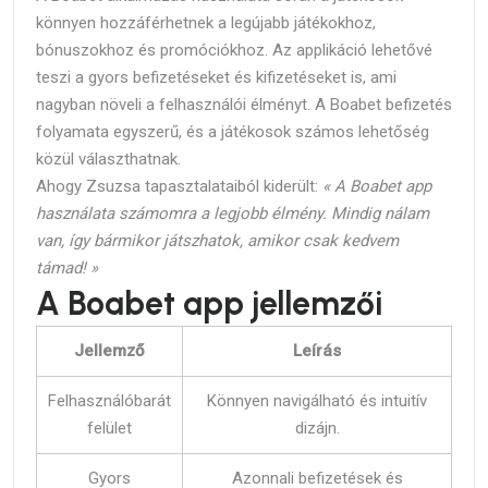
könnyen hozzáférhetnek a legújabb játékokhoz,
bónuszokhoz és promóciókhoz. Az applikáció lehetővé
teszi a gyors befizetéseket és kifizetéseket is, ami
nagyban növeli a felhasználói élményt. A Boabet befizetés
folyamata egyszerű, és a játékosok számos lehetőség
közül választhatnak.
Ahogy Zsuzsa tapasztalataiból kiderült:
« A Boabet app
használata számomra a legjobb élmény. Mindig nálam
van, így bármikor játszhatok, amikor csak kedvem
támad! »
A Boabet app jellemzői
Jellemző
Leírás
Felhasználóbarát
Könnyen navigálható és intuitív
felület
dizájn.
Gyors
Azonnali befizetések és