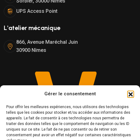
Sorbier, 30000 Nîmes
UPS Access Point
L'atelier mécanique
866, Avenue Maréchal Juin
30900 Nîmes
Gérer le consentement
Pour offrir les meilleures expériences, nous utilisons des technologies
telles que les cookies pour stocker et/ou accéder aux informations des
appareils. Le fait de consentir à ces technologies nous permettra de
traiter des données telles que le comportement de navigation ou les ID
uniques sur ce site. Le fait de ne pas consentir ou de retirer son
consentement peut avoir un effet négatif sur certaines caractéristiques