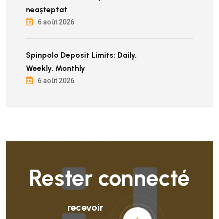
neașteptat
6 août 2026
Spinpolo Deposit Limits: Daily,
Weekly, Monthly
6 août 2026
Rester connecté
recevoir