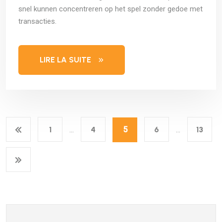
snel kunnen concentreren op het spel zonder gedoe met
transacties.
LIRE LA SUITE
N
1
4
5
6
13
…
…
a
v
i