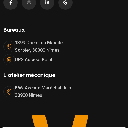
Bureaux
1399 Chem. du Mas de
Sorbier, 30000 Nîmes
UPS Access Point
L'atelier mécanique
866, Avenue Maréchal Juin
30900 Nîmes