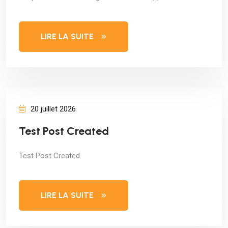
LIRE LA SUITE
20 juillet 2026
Test Post Created
Test Post Created
LIRE LA SUITE