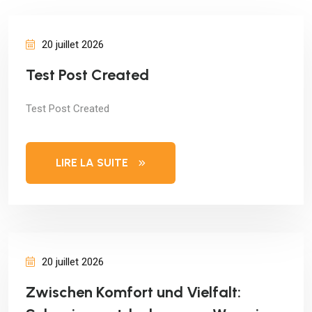
20 juillet 2026
Test Post Created
Test Post Created
LIRE LA SUITE
20 juillet 2026
Zwischen Komfort und Vielfalt: