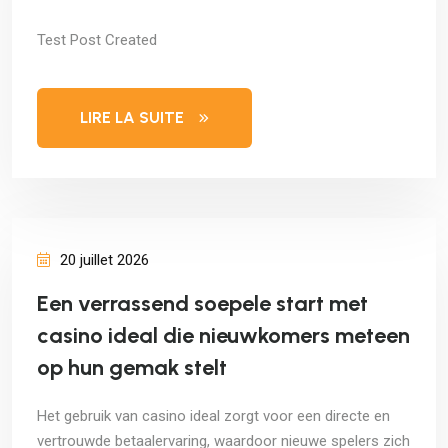
Test Post Created
LIRE LA SUITE
20 juillet 2026
Een verrassend soepele start met
casino ideal die nieuwkomers meteen
op hun gemak stelt
Het gebruik van casino ideal zorgt voor een directe en
vertrouwde betaalervaring, waardoor nieuwe spelers zich