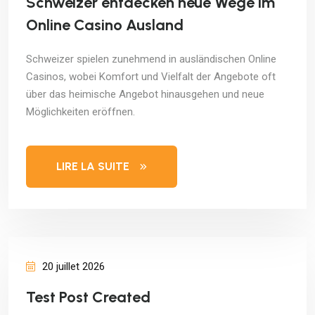
Schweizer entdecken neue Wege im
Online Casino Ausland
Schweizer spielen zunehmend in ausländischen Online
Casinos, wobei Komfort und Vielfalt der Angebote oft
über das heimische Angebot hinausgehen und neue
Möglichkeiten eröffnen.
LIRE LA SUITE
20 juillet 2026
Test Post Created