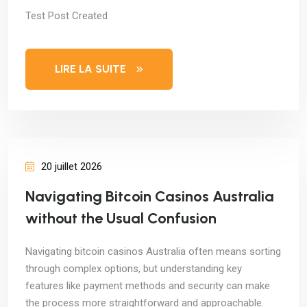
Test Post Created
LIRE LA SUITE
20 juillet 2026
Navigating Bitcoin Casinos Australia
without the Usual Confusion
Navigating bitcoin casinos Australia often means sorting
through complex options, but understanding key
features like payment methods and security can make
the process more straightforward and approachable.