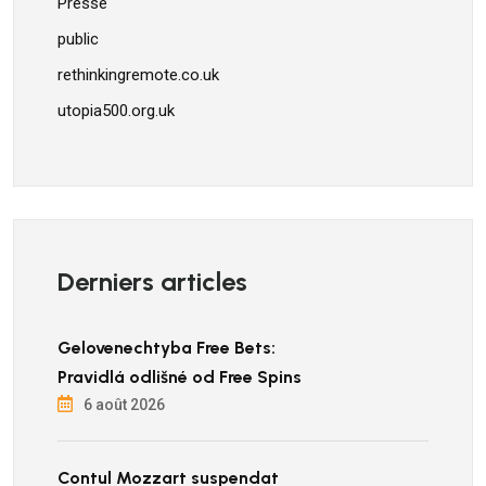
a
Presse
public
r
rethinkingremote.co.uk
t
utopia500.org.uk
i
c
l
Derniers articles
e
Gelovenechtyba Free Bets:
s
Pravidlá odlišné od Free Spins
6 août 2026
Contul Mozzart suspendat